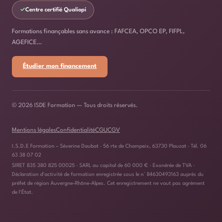
✓
Centre certifié Qualiopi
Formations finançables sans avance : FAFCEA, OPCO EP, FIFPL,
AGEFICE…
Étudier mon financement
© 2026 ISDE Formation — Tous droits réservés.
Mentions légales
Confidentialité
CGU
CGV
I.S.D.E Formation – Séverine Daubat · 56 rte de Champeix, 63730 Plauzat · Tél. 06
63 38 07 02
SIRET 835 380 825 00025 · SARL au capital de 60 000 € · Exonérée de TVA ·
Déclaration d'activité de formation enregistrée sous le n° 84630493163 auprès du
préfet de région Auvergne-Rhône-Alpes. Cet enregistrement ne vaut pas agrément
de l'État.