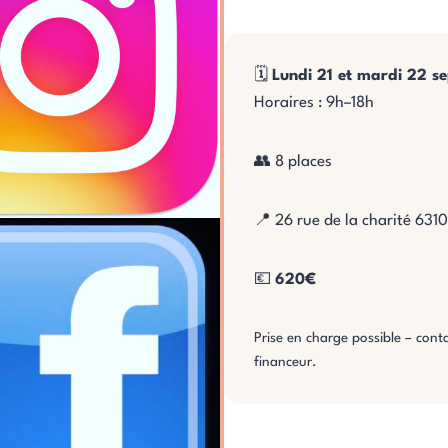
🗓️
Lundi 21 et mardi 22 
Horaires : 9h–18h
👥 8 places
📍 26 rue de la charité 63
💶
620€
Prise en charge possible – con
financeur.