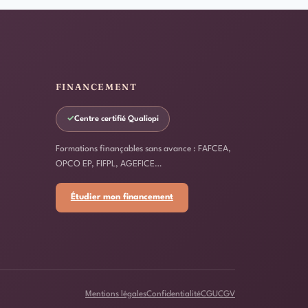
FINANCEMENT
✓
Centre certifié Qualiopi
Formations finançables sans avance : FAFCEA,
OPCO EP, FIFPL, AGEFICE…
Étudier mon financement
Mentions légales
Confidentialité
CGU
CGV