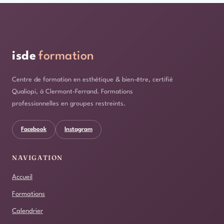
QUALIOPI
ET
POURQUOI
ÇA
CHANGE
isde
formation
TOUT
?
Centre de formation en esthétique & bien-être, certifié
Qualiopi, à Clermont-Ferrand. Formations
professionnelles en groupes restreints.
Facebook
Instagram
NAVIGATION
Accueil
Formations
Calendrier